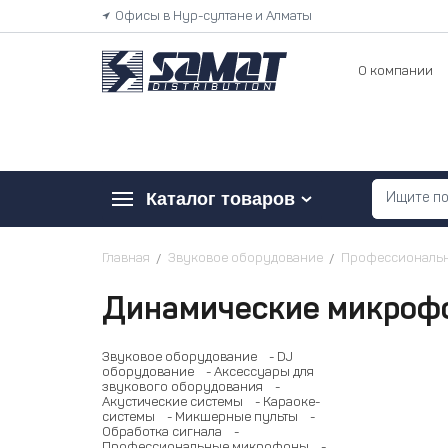
Офисы в Нур-султане и Алматы
О компании
Каталог товаров
Главная
Звуковое оборудование
Профессиональ
Динамические микроф
Звуковое оборудование
- DJ
оборудование
- Аксессуары для
звукового оборудования
-
Акустические системы
- Караоке-
системы
- Микшерные пульты
-
Обработка сигнала
-
Профессиональные микрофоны
-