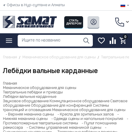
Офисы в Нур-султане и Алматы
СТАТЬ
ДИЛЕРОМ
0
Главная
Механическое оборудование для сцены
Театральные леб
Лебёдки вальные карданные
Главная
Механическое оборудование для сцены
Театральные лебёдки и приводы
Лебёдки вальные карданные
Звуковое оборудование
Коммутационное оборудование
Световое
оборудование
Оборудование для конференций
Системы
трансляций и оповещения
Механическое оборудование для сцены
- Верхняя механика сцены
- Кресла для зрительных залов
-
Нижняя механика сцены
- Одежда сцены и напольные покрытия
-
Противопожарные театральные системы
- Пульт помощника
режиссера
- Системы управления механикой сцены
-