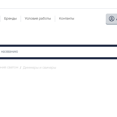
Бренды
Условия работы
Контакты
ния светом
Диммеры и свичеры