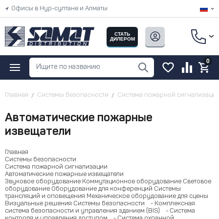
Офисы в Нур-султане и Алматы
СТАТЬ
ДИЛЕРОМ
0
Главная
Системы безопасности
Система пожарной сигнализаци
Автоматические пожарные
извещатели
Главная
Системы безопасности
Система пожарной сигнализации
Автоматические пожарные извещатели
Звуковое оборудование
Коммутационное оборудование
Световое
оборудование
Оборудование для конференций
Системы
трансляций и оповещения
Механическое оборудование для сцены
Визуальные решения
Системы безопасности
- Комплексная
система безопасности и управления зданием (BIS)
- Система
контроля и управления доступом
- Система охранной