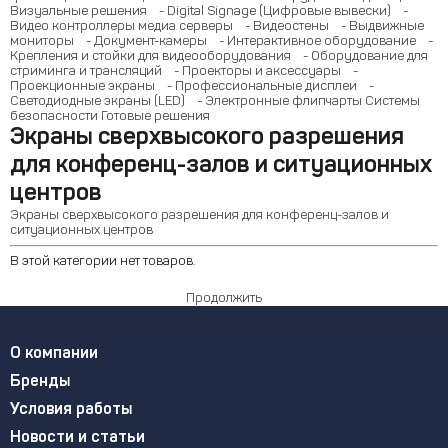
Визуальные решения
- Digital Signage (Цифровые вывески)
-
Видео контроллеры медиа серверы
- Видеостены
- Выдвижные
мониторы
- Документ-камеры
- Интерактивное оборудование
-
Крепления и стойки для видеооборудования
- Оборудование для
стриминга и трансляций
- Проекторы и аксессуары
-
Проекционные экраны
- Профессиональные дисплеи
-
Светодиодные экраны (LED)
- Электронные флипчарты
Системы
безопасности
Готовые решения
Экраны сверхвысокого разрешения
для конференц-залов и ситуационных
центров
Экраны сверхвысокого разрешения для конференц-залов и
ситуационных центров
В этой категории нет товаров.
Продолжить
О компании
Бренды
Условия работы
Новости и статьи