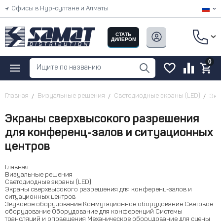
Офисы в Нур-султане и Алматы
СТАТЬ
ДИЛЕРОМ
0
Главная
Визуальные решения
Светодиодные экраны (LED)
Экр
Экраны сверхвысокого разрешения
для конференц-залов и ситуационных
центров
Главная
Визуальные решения
Светодиодные экраны (LED)
Экраны сверхвысокого разрешения для конференц-залов и
ситуационных центров
Звуковое оборудование
Коммутационное оборудование
Световое
оборудование
Оборудование для конференций
Системы
трансляций и оповещения
Механическое оборудование для сцены